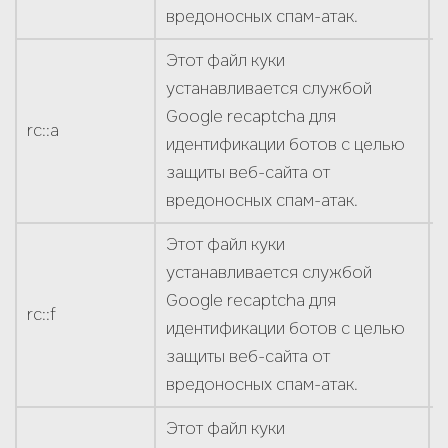
Мой телефон
*
вредоносных спам-атак.
Этот файл куки
устанавливается службой
Моя электронная почта
Google recaptcha для
rc::a
идентификации ботов с целью
О проекте
защиты веб-сайта от
вредоносных спам-атак.
Этот файл куки
устанавливается службой
Даю согласие на
обработку персональных
Google recaptcha для
данных
*
rc::f
идентификации ботов с целью
защиты веб-сайта от
Отправить заявку
вредоносных спам-атак.
Этот файл куки