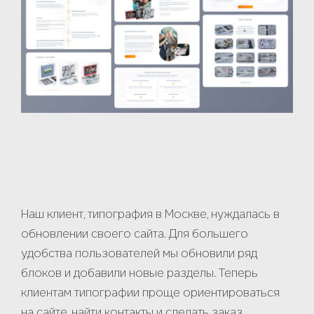
Меня зовут
*
Наш клиент, типография в Москве, нуждалась в
обновлении своего сайта. Для большего
Мой телефон
*
удобства пользователей мы обновили ряд
блоков и добавили новые разделы. Теперь
клиентам типографии проще ориентироваться
Моя электронная почта
на сайте, найти контакты и сделать заказ.